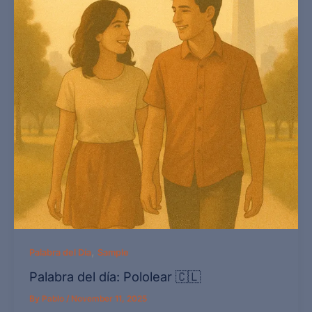
,
Palabra del Día
Sample
Palabra del día: Pololear 🇨🇱
By
Pablo
/
November 11, 2025