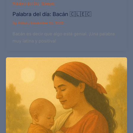
,
Palabra del Día
Sample
Palabra del día: Bacán 🇨🇱🇪🇨
By
Pablo
/
November 13, 2025
Bacán es decir que algo está genial. ¡Una palabra
muy latina y positiva!