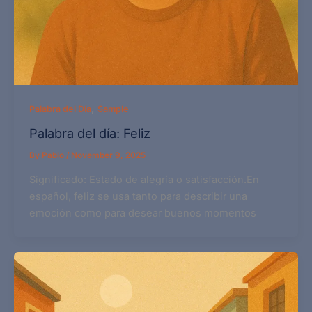
,
Palabra del Día
Sample
Palabra del día: Feliz
By
Pablo
/
November 9, 2025
Significado: Estado de alegría o satisfacción.En
español, feliz se usa tanto para describir una
emoción como para desear buenos momentos