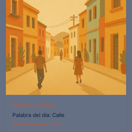
,
Palabra del Día
Sample
Palabra del día: Calle
By
Pablo
/
November 8, 2025