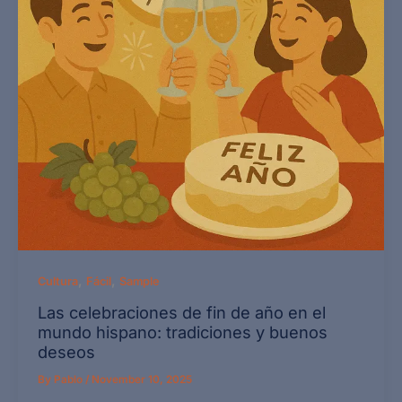
,
,
Cultura
Fácil
Sample
Las celebraciones de fin de año en el
mundo hispano: tradiciones y buenos
deseos
By
Pablo
/
November 10, 2025