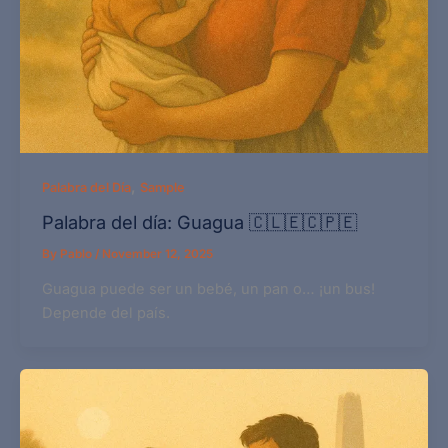
,
Palabra del Día
Sample
Palabra del día: Guagua 🇨🇱🇪🇨🇵🇪
By
Pablo
/
November 12, 2025
Guagua puede ser un bebé, un pan o… ¡un bus!
Depende del país.