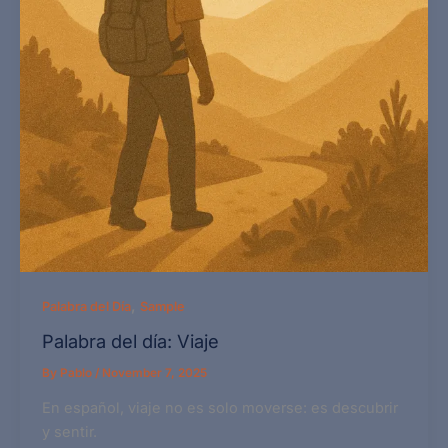
,
Palabra del Día
Sample
Palabra del día: Viaje
By
Pablo
/
November 7, 2025
En español, viaje no es solo moverse: es descubrir
y sentir.