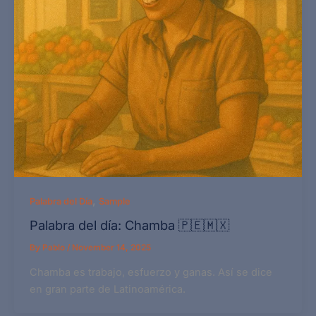
,
Palabra del Día
Sample
Palabra del día: Chamba 🇵🇪🇲🇽
By
Pablo
/
November 14, 2025
Chamba es trabajo, esfuerzo y ganas. Así se dice
en gran parte de Latinoamérica.