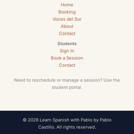
Home
Booking
Voces del Sur
About
Contact
Students
Sign In
Book a Session
Contact
Need to reschedule or manage a session? Use the
student portal.
© 2026 Learn Spanish with Pablo by Pablo
Castillo. All rights reserved.