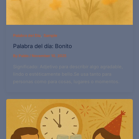
,
Palabra del Día
Sample
Palabra del día: Bonito
By
Pablo
/
November 10, 2025
Significado: Adjetivo para describir algo agradable,
lindo o estéticamente bello.Se usa tanto para
personas como para cosas, lugares o momentos.