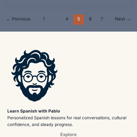
←
Previous
1
…
4
5
6
7
Next
→
Learn Spanish with Pablo
Personalized Spanish lessons for real conversations, cultural
confidence, and steady progress.
Explore