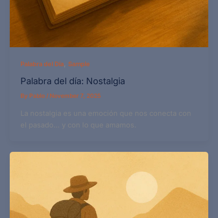
,
Palabra del Día
Sample
Palabra del día: Nostalgia
By
Pablo
/
November 7, 2025
La nostalgia es una emoción que nos conecta con
el pasado… y con lo que amamos.