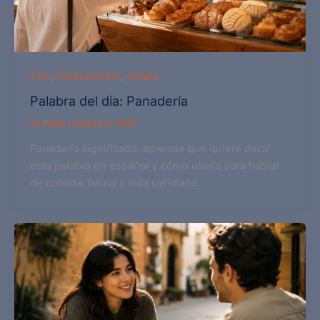
,
,
Fácil
Palabra del Día
Sample
Palabra del día: Panadería
By
Pablo
/
August 6, 2026
Panadería significado: aprende qué quiere decir
esta palabra en español y cómo usarla para hablar
de comida, barrio y vida cotidiana.