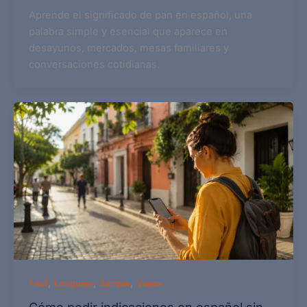
Aprende el significado de pan en español, una
palabra simple y esencial que aparece en
desayunos, mercados, mesas familiares y
conversaciones cotidianas.
,
,
,
Fácil
Lenguaje
Sample
Viajes
Cómo pedir indicaciones en español sin