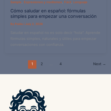
,
,
,
Sample
Expresiones y modismos
Fácil
Lenguaje
Cómo saludar en español: fórmulas
simples para empezar una conversación
By
Pablo
/
July 2, 2026
Saludar en español no es solo decir “hola”. Aprende
fórmulas simples, naturales y útiles para empezar
conversaciones con confianza.
1
2
…
4
Next
→