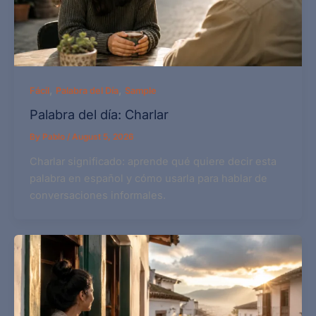
,
,
Fácil
Palabra del Día
Sample
Palabra del día: Charlar
By
Pablo
/
August 5, 2026
Charlar significado: aprende qué quiere decir esta
palabra en español y cómo usarla para hablar de
conversaciones informales.