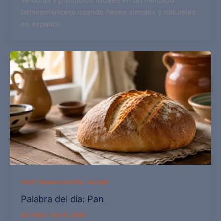
verduras y productos locales en un mercado
latinoamericano usando frases simples y naturales
en español.
,
,
Fácil
Palabra del Día
Sample
Palabra del día: Pan
By
Pablo
/
July 6, 2026