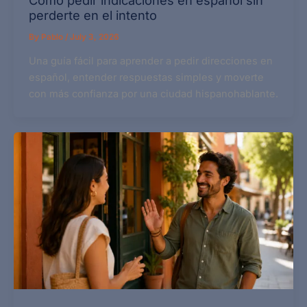
perderte en el intento
By
Pablo
/
July 3, 2026
Una guía fácil para aprender a pedir direcciones en
español, entender respuestas simples y moverte
con más confianza por una ciudad hispanohablante.