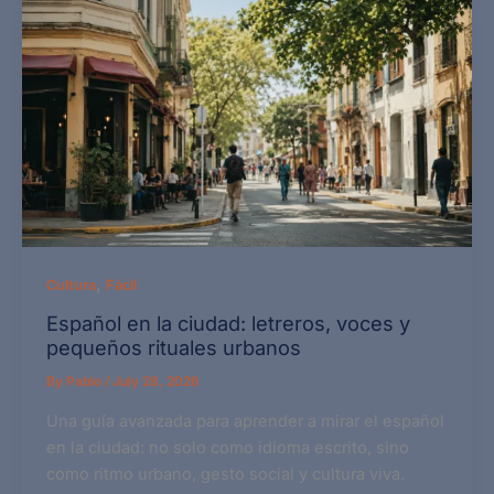
,
Cultura
Fácil
Español en la ciudad: letreros, voces y
pequeños rituales urbanos
By
Pablo
/
July 28, 2026
Una guía avanzada para aprender a mirar el español
en la ciudad: no solo como idioma escrito, sino
como ritmo urbano, gesto social y cultura viva.