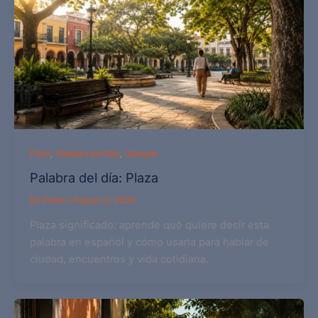
,
,
Fácil
Palabra del Día
Sample
Palabra del día: Plaza
By
Pablo
/
August 3, 2026
Plaza significado: aprende qué quiere decir esta
palabra en español y cómo usarla para hablar de
ciudad, encuentros y vida cotidiana.