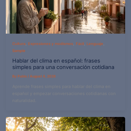
,
,
,
,
Cultura
Expresiones y modismos
Fácil
Lenguaje
Sample
Hablar del clima en español: frases
simples para una conversación cotidiana
By
Pablo
/
August 4, 2026
Aprende frases simples para hablar del clima en
español y empezar conversaciones cotidianas con
naturalidad.