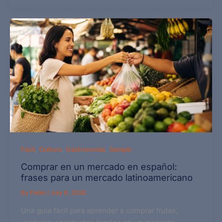
,
,
,
Fácil
Cultura
Gastronomía
Sample
Comprar en un mercado en español:
frases para un mercado latinoamericano
By
Pablo
/
July 8, 2026
Una guía fácil para aprender a comprar frutas,