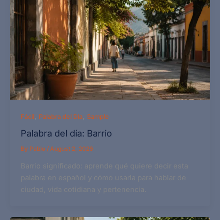
,
,
Fácil
Palabra del Día
Sample
Palabra del día: Barrio
By
Pablo
/
August 2, 2026
Barrio significado: aprende qué quiere decir esta
palabra en español y cómo usarla para hablar de
ciudad, vida cotidiana y pertenencia.