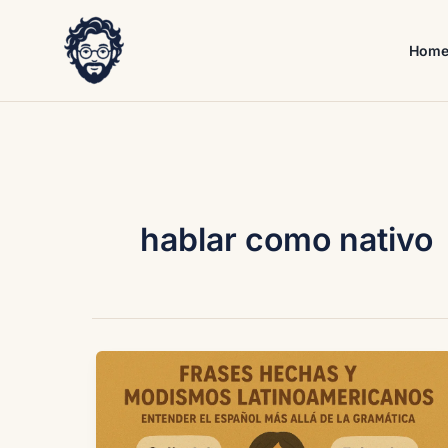
Skip
to
Hom
content
hablar como nativo