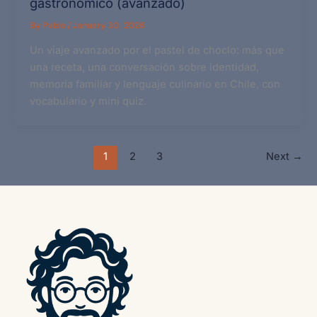
gastronómico (avanzado)
By
Pablo
/
January 30, 2026
Un viaje avanzado por el pastel de choclo: más que
una receta, una conversación sobre identidad,
memoria familiar y lenguaje culinario en Chile, con
vocabulario y mini quiz.
1
2
3
Next
→