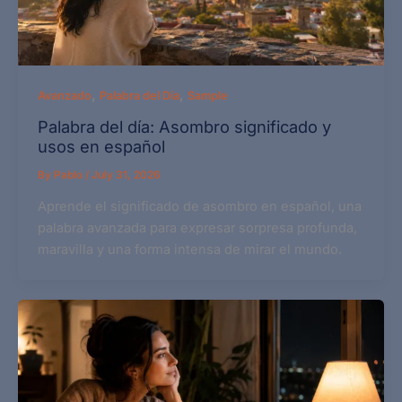
,
,
Avanzado
Palabra del Día
Sample
Palabra del día: Asombro significado y
usos en español
By
Pablo
/
July 31, 2026
Aprende el significado de asombro en español, una
palabra avanzada para expresar sorpresa profunda,
maravilla y una forma intensa de mirar el mundo.