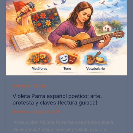
,
Avanzado
Cultura
Violeta Parra español poetico: arte,
protesta y claves (lectura guiada)
By
Pablo
/
February 6, 2026
Introducción Violeta Parra fue una artista chilena
clave por su trabajo musical y visual, y por su