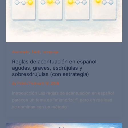
,
,
Avanzado
Fácil
Lenguaje
Reglas de acentuación en español:
agudas, graves, esdrújulas y
sobresdrújulas (con estrategia)
By
Pablo
/
February 18, 2026
Introducción Las reglas de acentuación en español
parecen un tema de “memorizar”, pero en realidad
se dominan con un método