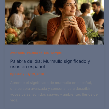
,
,
Avanzado
Palabra del Día
Sample
Palabra del día: Murmullo significado y
usos en español
By
Pablo
/
July 29, 2026
Aprende el significado de murmullo en español,
una palabra avanzada y sensorial para describir
voces bajas, sonidos suaves y ambientes llenos de
vida.