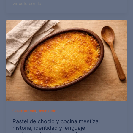
vínculo con la
,
Gastronomía
Avanzado
Pastel de choclo y cocina mestiza:
historia, identidad y lenguaje