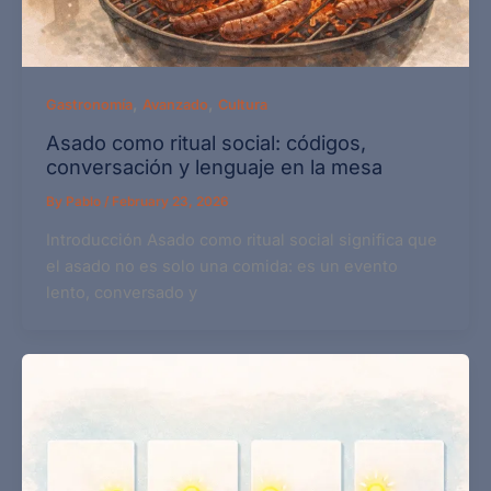
,
,
Gastronomía
Avanzado
Cultura
Asado como ritual social: códigos,
conversación y lenguaje en la mesa
By
Pablo
/
February 23, 2026
Introducción Asado como ritual social significa que
el asado no es solo una comida: es un evento
lento, conversado y