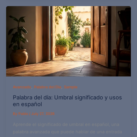
,
,
Avanzado
Palabra del Día
Sample
Palabra del día: Umbral significado y usos
en español
By
Pablo
/
July 27, 2026
Aprende el significado de umbral en español, una
palabra avanzada que puede hablar de una entrada