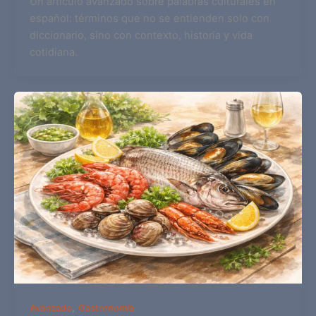
Un artículo avanzado sobre palabras culturales en
español: términos que no se entienden solo con
diccionario, sino con contexto, historia y vida
cotidiana.
,
Avanzado
Gastronomía