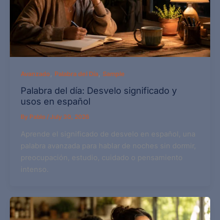
,
,
Avanzado
Palabra del Día
Sample
Palabra del día: Desvelo significado y
usos en español
By
Pablo
/
July 30, 2026
Aprende el significado de desvelo en español, una
palabra avanzada para hablar de noches sin dormir,
preocupación, estudio, cuidado o pensamiento
intenso.