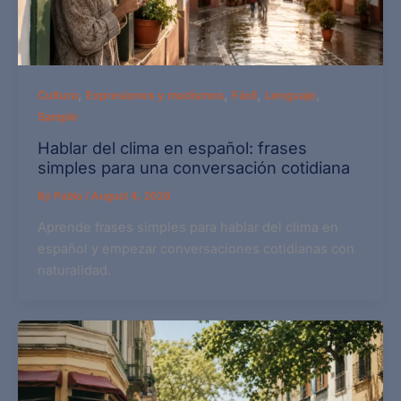
,
,
,
,
Cultura
Expresiones y modismos
Fácil
Lenguaje
Sample
Hablar del clima en español: frases
simples para una conversación cotidiana
By
Pablo
/
August 4, 2026
Aprende frases simples para hablar del clima en
español y empezar conversaciones cotidianas con
naturalidad.