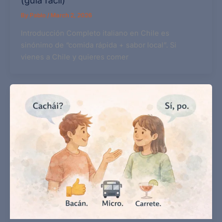
By
Pablo
/
March 2, 2026
Introducción Completo italiano en Chile es
sinónimo de “comida rápida + sabor local”. Si
vienes a Chile y quieres comer