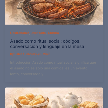
,
,
Gastronomía
Avanzado
Cultura
Asado como ritual social: códigos,
conversación y lenguaje en la mesa
By
Pablo
/
February 23, 2026
Introducción Asado como ritual social significa que
el asado no es solo una comida: es un evento
lento, conversado y