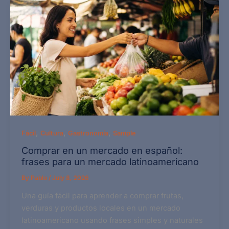
,
,
,
Fácil
Cultura
Gastronomía
Sample
Comprar en un mercado en español:
frases para un mercado latinoamericano
By
Pablo
/
July 8, 2026
Una guía fácil para aprender a comprar frutas,
verduras y productos locales en un mercado
latinoamericano usando frases simples y naturales