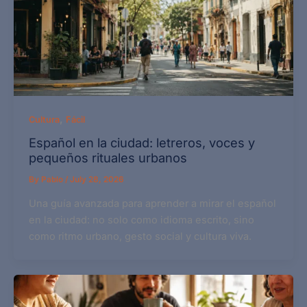
,
Cultura
Fácil
Español en la ciudad: letreros, voces y
pequeños rituales urbanos
By
Pablo
/
July 28, 2026
Una guía avanzada para aprender a mirar el español
en la ciudad: no solo como idioma escrito, sino
como ritmo urbano, gesto social y cultura viva.