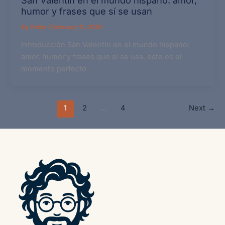
humor y frases que sí se usan
By
Pablo
/
February 11, 2026
Introducción San Valentín en el mundo hispano:
amor, humor y frases que sí se usa, este es el
momento perfecto
1
2
…
4
Next
→