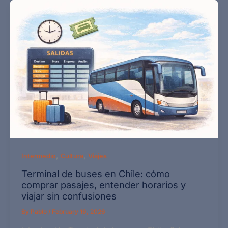
,
,
Intermedio
Cultura
Viajes
Terminal de buses en Chile: cómo
comprar pasajes, entender horarios y
viajar sin confusiones
By
Pablo
/
February 16, 2026