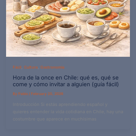
,
,
Fácil
Cultura
Gastronomía
Hora de la once en Chile: qué es, qué se
come y cómo invitar a alguien (guía fácil)
By
Pablo
/
February 20, 2026
Introducción Si estás aprendiendo español y
quieres entender la vida cotidiana en Chile, hay una
costumbre que aparece en muchísimas