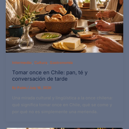
,
,
Intermedio
Cultura
Gastronomía
Tomar once en Chile: pan, té y
conversación de tarde
By
Pablo
/
July 16, 2026
Una mirada cultural y lingüística a la once chilena:
qué significa tomar once en Chile, qué se come y
por qué no es simplemente una merienda.