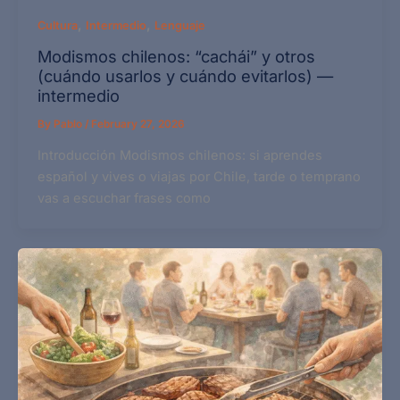
,
,
Cultura
Intermedio
Lenguaje
Modismos chilenos: “cachái” y otros
(cuándo usarlos y cuándo evitarlos) —
intermedio
By
Pablo
/
February 27, 2026
Introducción Modismos chilenos: si aprendes
español y vives o viajas por Chile, tarde o temprano
vas a escuchar frases como