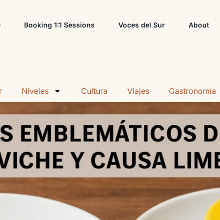
e
Booking 1:1 Sessions
Voces del Sur
About
r
Niveles
Cultura
Viajes
Gastronomía