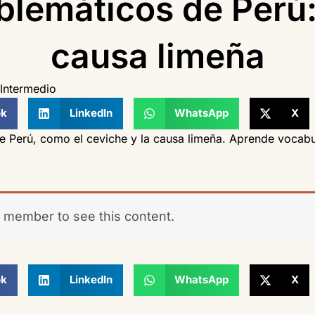
blemáticos de Perú:
causa limeña
Intermedio
ok
LinkedIn
WhatsApp
X
 Perú, como el ceviche y la causa limeña. Aprende vocabul
 member to see this content.
ok
LinkedIn
WhatsApp
X