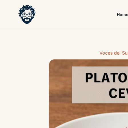
Skip
to
Hom
content
Voces del Su