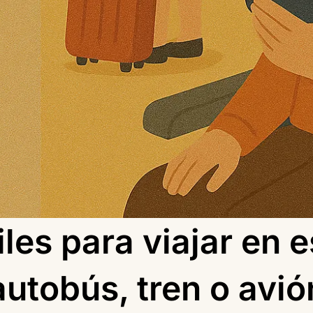
iles para viajar en 
autobús, tren o avió