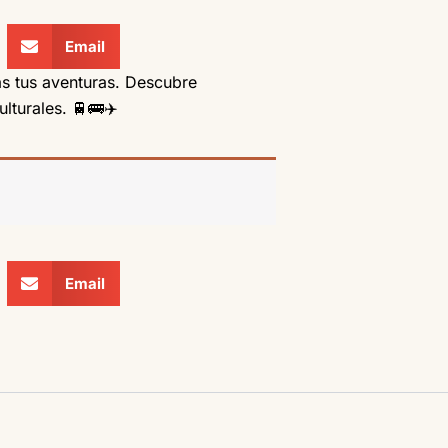
Email
ás tus aventuras. Descubre
lturales. 🚆🚌✈️
Email