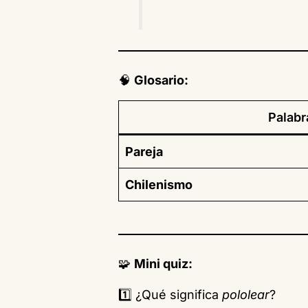
🧠
Glosario:
Palabr
Pareja
Chilenismo
🧩
Mini quiz:
1️⃣ ¿Qué significa
pololear
?