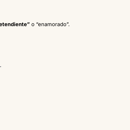
etendiente”
o “enamorado”.
.