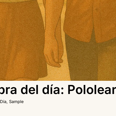
bra del día: Pololear
 Día
,
Sample