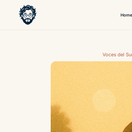
Skip
to
Hom
content
Voces del Su