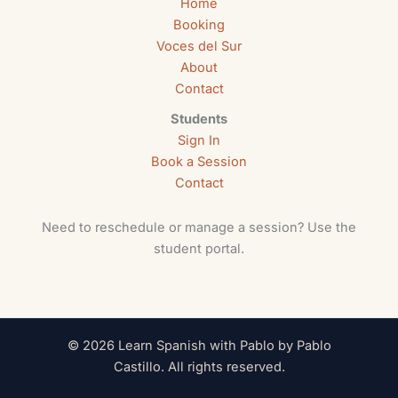
Home
Booking
Voces del Sur
About
Contact
Students
Sign In
Book a Session
Contact
Need to reschedule or manage a session? Use the
student portal.
© 2026 Learn Spanish with Pablo by Pablo
Castillo. All rights reserved.