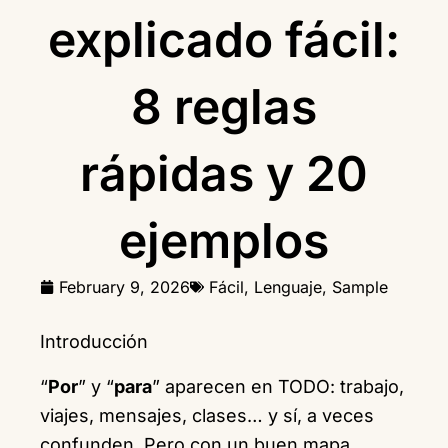
explicado fácil:
8 reglas
rápidas y 20
ejemplos
February 9, 2026
Fácil
,
Lenguaje
,
Sample
Introducción
“
Por
” y “
para
” aparecen en TODO: trabajo,
viajes, mensajes, clases… y sí, a veces
confunden. Pero con un buen mapa