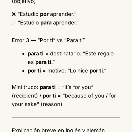
(objetivo)
❌ “Estudio
por
aprender.”
✅ “Estudio
para
aprender.”
Error 3 — “Por ti” vs “Para ti”
para ti
= destinatario: “Este regalo
es
para ti
.”
por ti
= motivo: “Lo hice
por ti
.”
Mini truco:
para ti
= “it’s for you”
(recipient) /
por ti
= “because of you / for
your sake” (reason)
Explicación breve en inglés y alemán