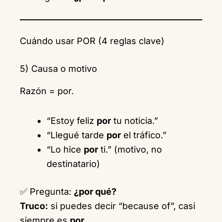
Cuándo usar POR (4 reglas clave)
5) Causa o motivo
Razón = por.
“Estoy feliz
por
tu noticia.”
“Llegué tarde
por
el tráfico.”
“Lo hice
por
ti.” (motivo, no
destinatario)
✅ Pregunta:
¿por qué?
Truco:
si puedes decir “because of”, casi
siempre es
por
.