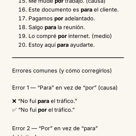
Me mudé
por
trabajo. (causa)
Este documento es
para
el cliente.
Pagamos
por
adelantado.
Salgo
para
la reunión.
Lo compré
por
internet. (medio)
Estoy aquí
para
ayudarte.
Errores comunes (y cómo corregirlos)
Error 1 — “Para” en vez de “por” (causa)
❌ “No fui
para
el tráfico.”
✅ “No fui
por
el tráfico.”
Error 2 — “Por” en vez de “para”